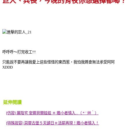
巨人、兵長，今晚的宵夜你想選擇都唧？
呼呼呼～打完收工!!!
只能說不要再讓我愛上這些怪怪的東西惹，我怕我媽會無法承受阿阿
XDDD
延伸閱讀
[仿妝] 厲陰宅 安娜貝爾娃娃 ＊ 膽小者慎入...（ * ′ 艸‵）
[特殊妝容] 惡靈古堡５天譴日＊活屍再現！膽小者慎入！