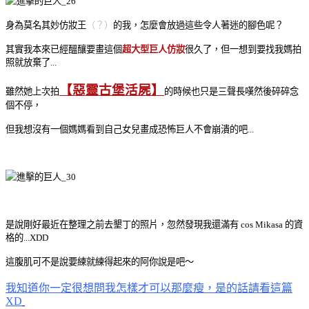
身為莫名其妙仿妝王
（？）
的我，怎麼會放過這些令人著迷的腳色呢？
其實我本來已經醞釀要畫這個
超大型巨人仿妝
很久了，但一想到要找我媽拍
照就放棄了...
【惡靈古堡活屍】
雖然她上次拍
的時候也只是三聲長嘆然後碎碎念
個不停，
但我想沒有一個媽媽看到自己女兒畫成恐怖巨人不會崩潰的吧...
是說剛好最近在整理之前去墾丁的照片，忽然發現我還滿有 cos Mikasa 的資
格的...XDD
這腹肌可不是說要練就練得起來的阿你說是吧～
我知道你一定很想問我怎樣才可以那麼瘦，是的話請看這篇
XD