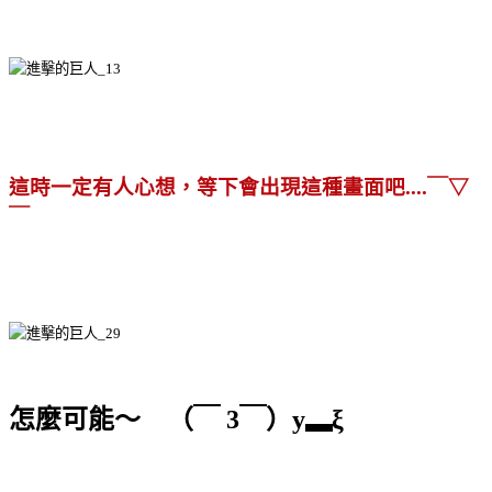
這時一定有人心想，等下會出現這種畫面吧....￣▽
￣
怎麼可能～ （￣ 3￣）y▂ξ