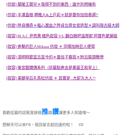
[仿妝] 蘭陵王鄭兒＊我得不到的東西，誰也別想擁有
[仿妝] 半澤直樹 堺雅人&上戶彩＊就是要你加倍奉還!!
[仿妝] 陸貞傳奇＊嘔心瀝血之陸貞北齊女官造型＊請叫我古裝大師
[妝容] M.A.C 尹恩惠 橘色妝容 V.S. 翻白眼吧溫蒂妮 阿寶色蒙蓮姐
[妝容] 進擊的巨人Mikasa 仿妝 ＊ 同場加映巨人便當
[妝容] 清明時節宜古宜今的＊風信子春妝＊附古裝頭教學
[妝容] 後宮甄嬛傳系列（這篇點進去是果菌王和皇上）
[妝容] 美腿皇后孔燕松仿妝 ＊ 其實是...大蛇丸大人?!
推
讚
喜歡這篇的話幫我按個
跟
讓更多人知道嘿～
想聊天可以來FB，我回留言超迅速的啦！ XD