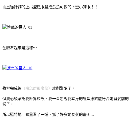
而且從奸詐的上吊型鳳眼變成楚楚可憐的下垂小狗眼！！
全臉看起來是這樣～
妝容完成後
（咦怎麼那麼快）
就剩髮型了，
但我必須承認我計算錯誤，我一直想說我本身的髮型應該能符合她剪髮前的
樣子，
所以還特地回頭重看了一遍，抓了好多她長髮的畫面....