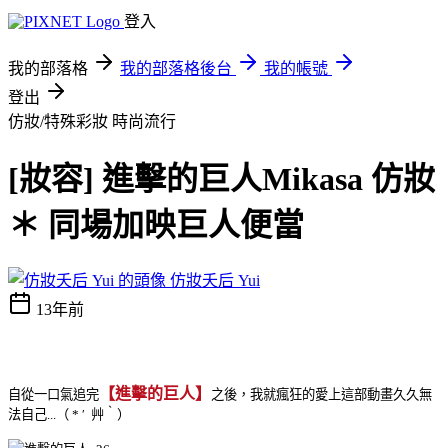
登入
我的部落格
我的部落格後台
我的帳號
登出
仿妝/特殊彩妝
時尚流行
[妝容] 進擊的巨人Mikasa 仿妝
＊ 同場加映巨人便當
仿妝夭后 Yui
13年前
【進擊的巨人】
自從一口氣追完
之後，我就瘋狂的愛上這部動畫久久無
法自己...（ * ′ 艸‵）