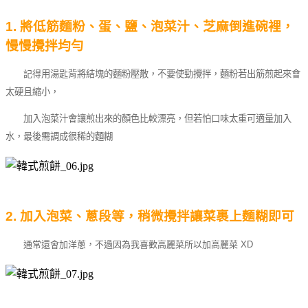
1. 將低筋麵粉、蛋、鹽、泡菜汁
、芝麻
倒進碗裡，
慢慢攪拌均勻
記得
用湯匙背將結塊的麵粉壓散，不要使勁攪拌，麵粉若出筋煎起來會
太硬且縮小，
加入泡菜汁會讓煎出來的顏色比較漂亮，但若怕口味太重可適量加入
水，最後需調成很稀的麵糊
2. 加入泡菜、蔥段等，稍微攪拌讓菜裹上麵糊即可
通常還會加洋蔥，不過因為我喜歡高麗菜所以加高麗菜 XD