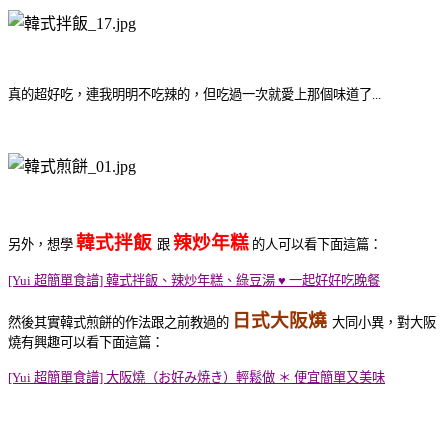
真的超好吃，連我明明不吃辣的，但吃過一次就愛上那個味道了...
韓式拌飯
辣炒年糕
另外，想學
跟
的人可以看下面這篇：
[Yui 超簡單食譜] 韓式拌飯、辣炒年糕、綠豆湯 ♥ 一起好好吃晚餐
日式大阪燒
然後其實韓式煎餅的作法跟之前教過的
大同小異，對大阪
燒有興趣可以看下面這篇：
[Yui 超簡單食譜] 大阪燒（お好み焼き）輕鬆做 ＊ 便宜簡單又美味