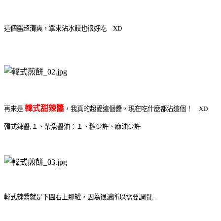
這個醬超清爽，拿來沾水餃也很好吃 XD
韓式甜辣醬
再來是
，我真的超愛這個醬，現在吃什麼都沾這個！ XD
韓式辣醬:１、柴魚醬油：１、糖少許、麻油少許
韓式辣醬就是下圖右上那罐，因為很濃所以需要調開...