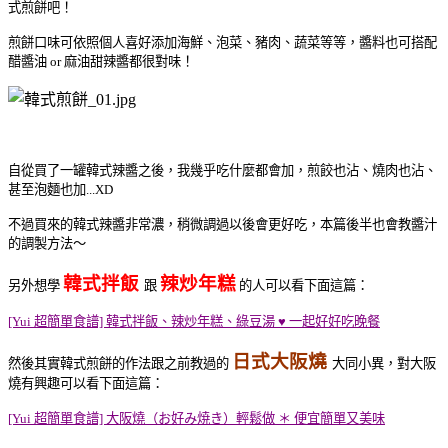
式煎餅吧！
煎餅口味可依照個人喜好添加海鮮、泡菜、豬肉、蔬菜等等，醬料也可搭配
醋醬油 or 麻油甜辣醬都很對味！
自從買了一罐韓式辣醬之後，我幾乎吃什麼都會加，煎餃也沾、燒肉也沾、
甚至泡麵也加
...XD
不過買來的韓式辣醬非常濃，稍微調過以後會更好吃，本篇後半也會教醬汁
的調製方法～
韓式拌飯
辣炒年糕
另外想學
跟
的人可以看下面這篇：
[Yui 超簡單食譜] 韓式拌飯、辣炒年糕、綠豆湯 ♥ 一起好好吃晚餐
日式大阪燒
然後其實韓式煎餅的作法跟之前教過的
大同小異，對大阪
燒有興趣可以看下面這篇：
[Yui 超簡單食譜] 大阪燒（お好み焼き）輕鬆做 ＊ 便宜簡單又美味