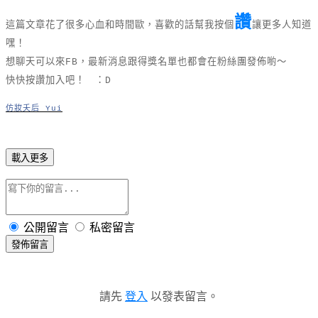
讚
這篇文章花了很多心血和時間歐，喜歡的話幫我按個
讓更多人知道
嘿！
想聊天可以來FB，最新消息跟得獎名單也都會在粉絲團發佈喲～
快快按讚加入吧！ ：D
仿妝夭后 Yui
載入更多
公開留言
私密留言
發佈留言
請先
登入
以發表留言。