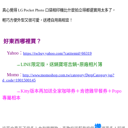
真心覺得 LG Pocket Photo 口袋相印機比什麼拍立得都還實用太多了，
輕巧方便
外型又很可愛，送禮自用兩相宜！
好東西哪裡買？
Yahoo：
https://tw.buy.yahoo.com/?catitemid=66319
→LINE限定版，送鍋寶塔吉鍋+原廠相片簿
Momo
：
http://www.momoshop.com.tw/category/DgrpCategory.jsp?
d_code=1901500145​
→Kitty版本再加送全家咖啡券＋肯德雞早餐券＋Popo
專屬相本
讚