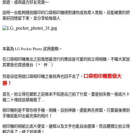
旅遊、或與
遠方好友見面～
這時一台能夠隨拍隨印的口袋相印機絕對讓你成為眾人焦點，且能確實的把
美好回憶留下來、並分享給每個人
本篇為 LG Pocket Photo 試用邀稿。
在口袋相印機推出之前我想最流行的應該是可愛的拍立得相機，不瞞大家說
其實我也買過幾台（ * ′ 艸‵）
口袋相印機整個大
但是自從用過
口袋相印機之後就再也回不去了，
勝！
首先，拍立得在顯影之前根本不知道自己拍了什麼，要是拍失敗一張底片十
幾二十塊就這樣報廢了...
相印機則是不管你用手機、相機、自拍神器，還能夠先修圖，只要最後傳到
手機就能印出最完美的相片！
相印機的相紙比底片便宜，邊框以及文字也能自由選擇，而且體積比拍立得
輕巧多了，總之就是讚！