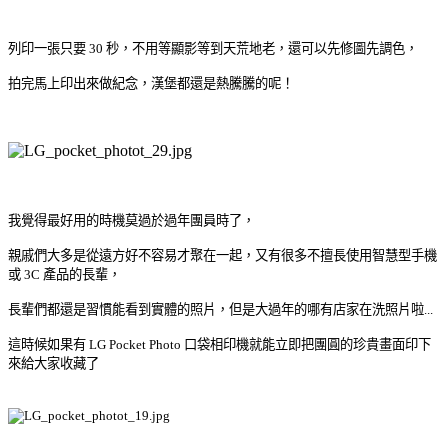
列印一張只要 30 秒，不用等顯影等到天荒地老，還可以先修圖先調色，
拍完馬上印出來做紀念，漢堡都還是熱騰騰的呢！
我覺得最好用的時機莫過於過年團員時了，
親戚們大多是從遠方好不容易才聚在一起，又有很多不擅長使用智慧型手機
或 3C 產品的長輩，
長輩們都還是習慣能看到實體的照片，但是大過年的哪有店家在洗照片啦...
這時候如果有 LG Pocket Photo 口袋相印機就能立即把團圓的珍貴畫面印下
來給大家收藏了