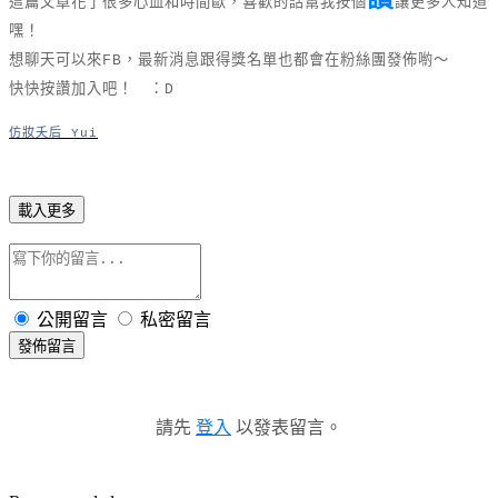
這篇文章花了很多心血和時間歐，喜歡的話幫我按個
讓更多人知道
嘿！
想聊天可以來FB，最新消息跟得獎名單也都會在粉絲團發佈喲～
快快按讚加入吧！ ：D
仿妝夭后 Yui
載入更多
公開留言
私密留言
發佈留言
請先
登入
以發表留言。