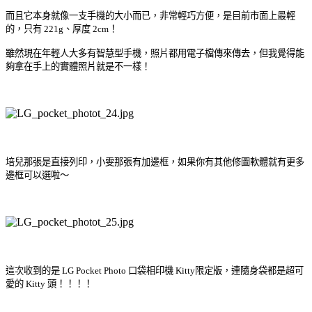
而且它本身就像一支手機的大小而已，非常輕巧方便，是目前市面上最輕
的，只有 221g、厚度 2cm​！
雖然現在年輕人大多有智慧型手機，照片都用電子檔傳來傳去，但我覺得能
夠拿在手上的實體照片就是不一樣！
培兒那張是直接列印，小雯那張有加邊框，如果你有其他修圖軟體就有更多
邊框可以選啦～
這次收到的是 LG Pocket Photo 口袋相印機 Kitty限定版，連隨身袋都是超可
愛的
Kitty 頭！！！！