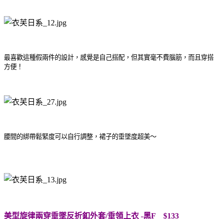
最喜歡這種假兩件的設計，感覺是自己搭配，但其實毫不費腦筋，而且穿搭
方便！
腰間的綁帶鬆緊度可以自行調整，裙子的垂墜度超美～
美型旋律兩穿垂墜反折釦外套/垂領上衣 -黑F $133