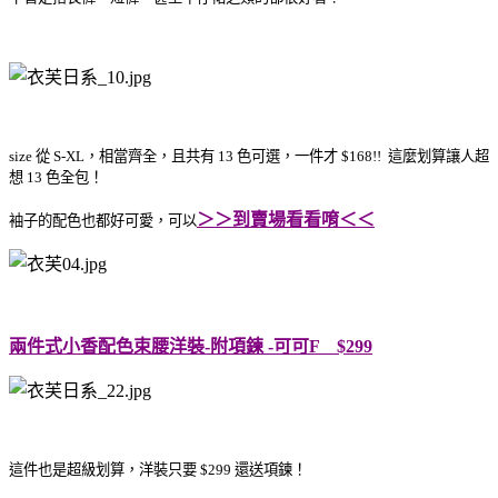
size 從 S-XL，相當齊全，且共有 13 色可選，一件才 $168!!
這麼划算讓人超
想 13 色全包！
＞＞到賣場看看唷＜＜
袖子的配色也都好可愛，可以
兩件式小香配色束腰洋裝-附項鍊 -可可F $299
這件也是超級划算，洋裝只要 $299 還送項鍊！