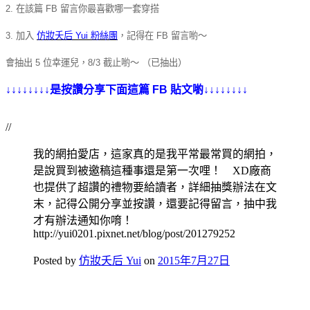
2. 在該篇 FB 留言你最喜歡哪一套穿搭
3. 加入
仿妝夭后 Yui 粉絲團
，記得在 FB 留言喲～
會抽出 5 位幸運兒，8/3 截止喲～ （已抽出）
↓↓↓↓↓↓↓↓是按讚分享下面這篇 FB 貼文喲↓↓↓↓↓↓↓↓
//
我的網拍愛店，這家真的是我平常最常買的網拍，
是說買到被邀稿這種事還是第一次哩！ XD廠商
也提供了超讚的禮物要給讀者，詳細抽獎辦法在文
末，記得公開分享並按讚，還要記得留言，抽中我
才有辦法通知你唷！
http://yui0201.pixnet.net/blog/post/201279252
Posted by
仿妝夭后 Yui
on
2015年7月27日