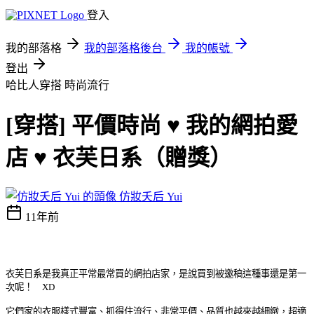
登入
我的部落格
我的部落格後台
我的帳號
登出
哈比人穿搭
時尚流行
[穿搭] 平價時尚 ♥ 我的網拍愛
店 ♥ 衣芙日系（贈獎）
仿妝夭后 Yui
11年前
衣芙日系是我真正平常最常買的網拍店家，是說買到被邀稿這種事還是第一
次呢！ XD
它們家的衣服樣式豐富、抓得住流行
、
非常平價
、
品質也越來越細緻，超適