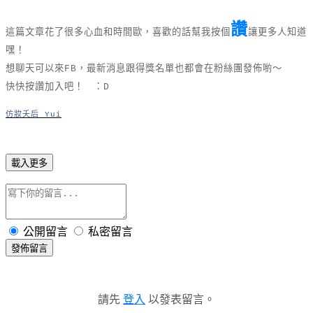
讚
這篇文章花了很多心血和時間歐，喜歡的話幫我按個
讓更多人知道
嘿！
想聊天可以來FB，最新消息跟得獎名單也都會在粉絲團發佈喲～
快快按讚加入吧！ ：D
仿妝夭后 Yui
載入更多
公開留言
私密留言
發佈留言
請先
登入
以發表留言。