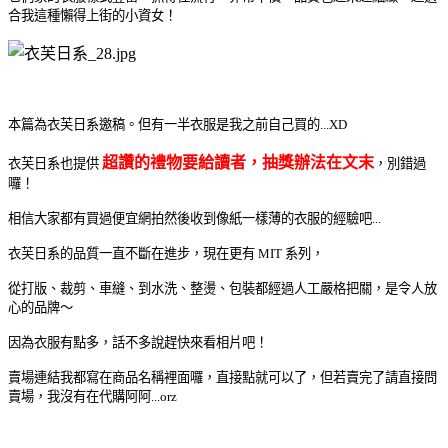
合我這種懶得上街的小資女！
本篇為衣芙日系邀稿。但有一半衣服是我之前自己買的...XD
超讚的禮物要給讀者，抽獎辦法在文末
衣芙日系也提供
，別錯過
囉！
相信大家都有買過便宜網拍然後收到像紙一樣薄的衣服的經驗吧...
衣芙日系的品質一直不斷在進步，現在更有 MIT 系列，
從打版、裁剪、車縫、到水洗、整燙、包裝都經過人工嚴格把關，是令人放
心的品牌～
因為衣服有點多，話不多說趕快來看相片吧！
賣場連結我都寫在商品名稱裡面囉，直接點就可以了，但若賣完了請直接問
賣場，我沒有在代購阿阿...orz