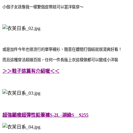
小個子女孩像我一樣繫個皮帶就可以當洋裝穿～
或是加件今年也很流行的單寧襯衫，隨意在腰間打個結就很清爽好看！
而且這種穿法超級百搭，任何一件長版上衣這樣做都可以變成小洋裝
＞＞鞋子這篇有介紹喔＜＜
超強顯瘦超彈性鉛筆褲S-2L -湖綠S $255