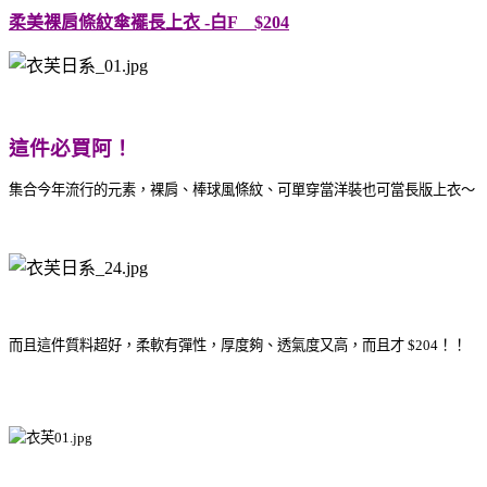
柔美裸肩條紋傘襬長上衣 -白F $204
這件必買阿！
集合今年流行的元素，裸肩、棒球風條紋、可單穿當洋裝也可當長版上衣～
而且這件質料超好，柔軟有彈性，厚度夠、透氣度又高，而且才 $204！！