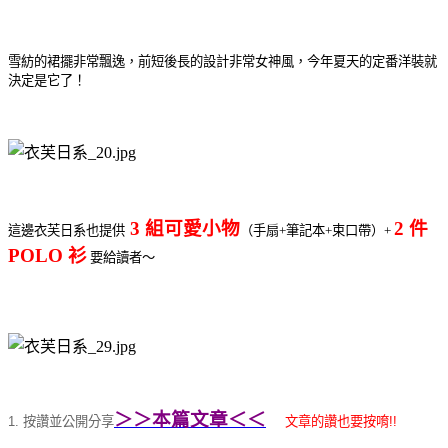
雪紡的裙擺非常飄逸，前短後長的設計非常女神風，今年夏天的定番洋裝就
決定是它了！
3 組可愛小物
2 件
這邊衣芙日系也提供
（手扇+筆記本+束口帶）+
POLO 衫
要給讀者～
＞＞本篇文章＜＜
1. 按讚並
公開分享
文章的讚也要按唷!!