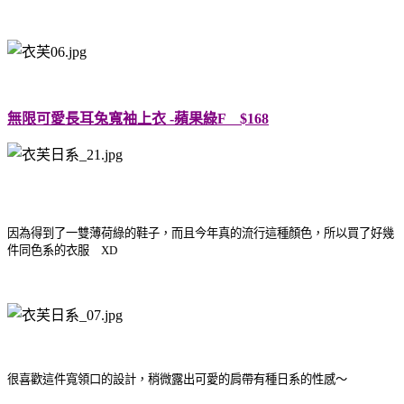
無限可愛長耳兔寬袖上衣 -蘋果綠F $168
因為得到了一雙薄荷綠的鞋子，而且今年真的流行這種顏色，所以買了好幾
件同色系的衣服 XD
很喜歡這件寬領口的設計，稍微露出可愛的肩帶有種日系的性感～