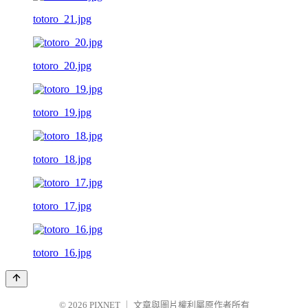
totoro_21.jpg
totoro_20.jpg
totoro_19.jpg
totoro_18.jpg
totoro_17.jpg
totoro_16.jpg
© 2026
PIXNET
｜
文章與圖片權利屬原作者所有